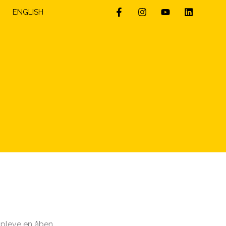
ENGLISH
 opleve en åben