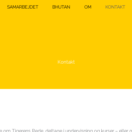
SAMARBEJDET
BHUTAN
OM
KONTAKT
Kontakt
e om Tigerens Rede, deltage i undervisning og kurser – eller